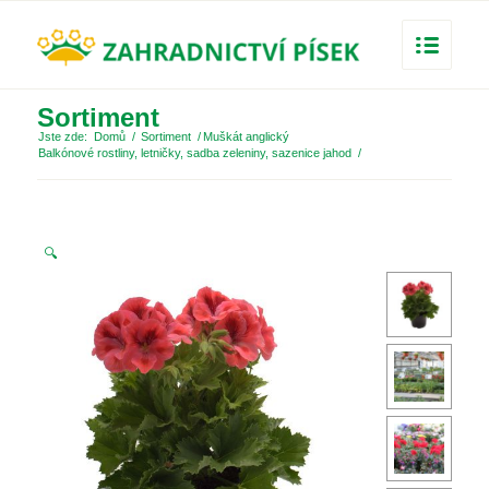
Sortiment
Jste zde:
Domů
/
Sortiment
/
Muškát anglický
Balkónové rostliny, letničky, sadba zeleniny, sazenice jahod
/
🔍