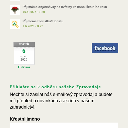
Přijímáme objednávky na květiny ke konci školního roku
16.6.2026 - 8:28
Přijmeme Floristku/Floristu
1.6.2026 - 8:22
čtvrtek
6
srpen
2026
Oldřiška
Přihlašte se k odběru našeho Zpravodaje
Nechte si zasílat náš e-mailový zpravodaj a budete
mít přehled o novinkách a akcích v našem
zahradnictví.
Křestní jméno