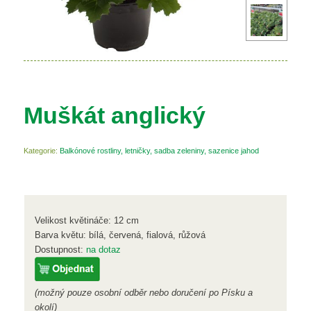
Muškát anglický
Kategorie:
Balkónové rostliny, letničky, sadba zeleniny, sazenice jahod
Velikost květináče: 12 cm
Barva květu:
bílá, červená, fialová, růžová
Dostupnost:
na dotaz
(možný pouze osobní odběr nebo doručení po Písku a
okolí)