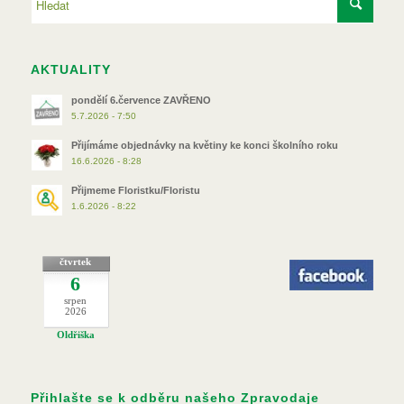
AKTUALITY
pondělí 6.července ZAVŘENO
5.7.2026 - 7:50
Přijímáme objednávky na květiny ke konci školního roku
16.6.2026 - 8:28
Přijmeme Floristku/Floristu
1.6.2026 - 8:22
čtvrtek
6
srpen
2026
Oldřiška
Přihlašte se k odběru našeho Zpravodaje