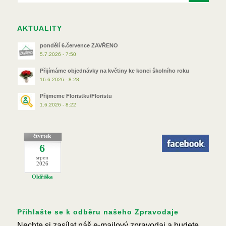
AKTUALITY
pondělí 6.července ZAVŘENO
5.7.2026 - 7:50
Přijímáme objednávky na květiny ke konci školního roku
16.6.2026 - 8:28
Přijmeme Floristku/Floristu
1.6.2026 - 8:22
čtvrtek
6
srpen
2026
Oldřiška
Přihlašte se k odběru našeho Zpravodaje
Nechte si zasílat náš e-mailový zpravodaj a budete