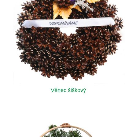
Věnec šiškový