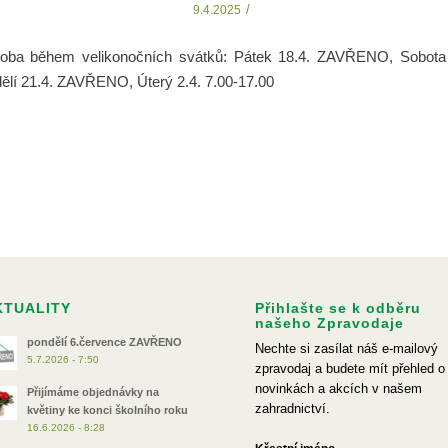
/
9.4.2025
doba během velikonočních svátků: Pátek 18.4. ZAVŘENO, Sobota 
ělí 21.4. ZAVŘENO, Úterý 2.4. 7.00-17.00
KTUALITY
Přihlašte se k odběru
našeho Zpravodaje
pondělí 6.července ZAVŘENO
Nechte si zasílat náš e-mailový
5.7.2026 - 7:50
zpravodaj a budete mít přehled o
novinkách a akcích v našem
Přijímáme objednávky na
zahradnictví.
květiny ke konci školního roku
16.6.2026 - 8:28