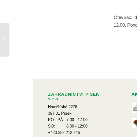
Otevírací 
12.00, Pond
Zahájení prodeje
balkónových květin a
zeleninové sadby
ZAHRADNICTVÍ PÍSEK
A
s.r.o.
Hradišťská 2276
397 01 Písek
PO - PÁ:
7:00 - 17:00
SO:
8:00 - 12:00
+420 382 212 246