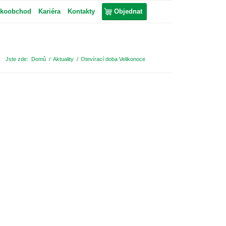
lkoobchod
Kariéra
Kontakty
Objednat
Jste zde:
Domů
/
Aktuality
/
Otevírací doba Velikonoce